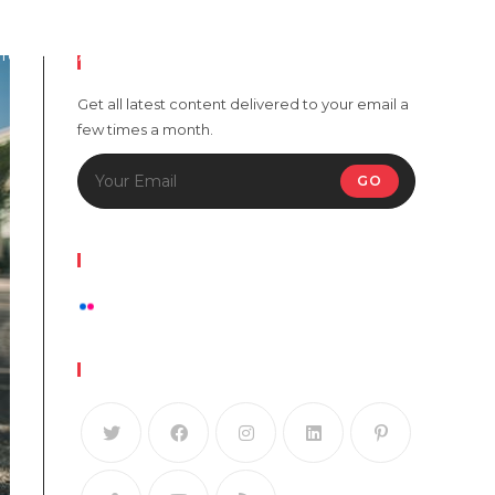
Home
About
Services
Extras
Contact
Newsletter
Get all latest content delivered to your email a
few times a month.
GO
Flickr Photos
View stream on flickr
Follow Us