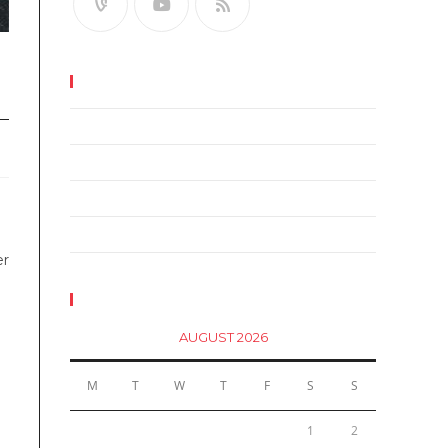
Recent Posts
Neque adipiscing an cursus
Litora torqent per conubia
Praesent libro se cursus ante
d
Metus vitae pharetra auctor
er
Calendar
AUGUST 2026
i
M
T
W
T
F
S
S
1
2