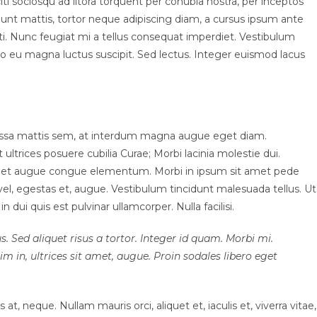
i sociosqu ad litora torquent per conubia nostra, per inceptos
unt mattis, tortor neque adipiscing diam, a cursus ipsum ante
otenti. Nunc feugiat mi a tellus consequat imperdiet. Vestibulum
to eu magna luctus suscipit. Sed lectus. Integer euismod lacus
assa mattis sem, at interdum magna augue eget diam.
ultrices posuere cubilia Curae; Morbi lacinia molestie dui.
 amet augue congue elementum. Morbi in ipsum sit amet pede
t vel, egestas et, augue. Vestibulum tincidunt malesuada tellus. Ut
n dui quis est pulvinar ullamcorper. Nulla facilisi.
s. Sed aliquet risus a tortor. Integer id quam. Morbi mi.
sim in, ultrices sit amet, augue. Proin sodales libero eget
at, neque. Nullam mauris orci, aliquet et, iaculis et, viverra vitae,