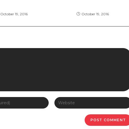
libro se cursus ante
Interdum magna augue eget
October 19, 2016
October 19, 2016