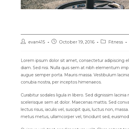
Neque adipiscing an
evan415
October 19, 2016
Fitness
Lorem ipsum dolor sit amet, consectetur adipiscing eli
diam. Sed nisi. Nulla quis sem at nibh elementum impe
augue semper porta. Mauris massa. Vestibulum lacinia a
conubia nostra, per inceptos himenaeos.
Curabitur sodales ligula in libero. Sed dignissim lacin
scelerisque sem at dolor. Maecenas mattis. Sed convalli
lectus risus, iaculis vel, suscipit quis, luctus non, massa
metus metus, ullamcorper vel, tincidunt sed, euismod 