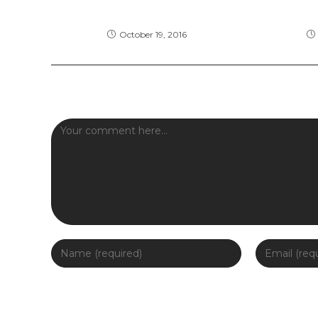
Metus vitae pharetra auctor
Praesent 
October 19, 2016
Leave a Reply