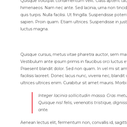
Quisque volutpat condimentum velit. Class aptent tacit
himenaeos. Nam nec ante. Sed lacinia, urna non tincid
quis turpis. Nulla facilisi. Ut fringilla. Suspendisse p
sapien. Proin quam. Etiam ultrices. Suspendisse in jus
luctus magna.
Vestibulum lacinia arcu
Quisque cursus, metus vitae pharetra auctor, sem m
Vestibulum ante ipsum primis in faucibus orci luctus et 
Praesent blandit dolor. Sed non quam. In vel mi sit
facilisis laoreet. Donec lacus nunc, viverra nec, blandi
ultrices ultrices enim. Curabitur sit amet mauris. Morbi i
Integer lacinia sollicitudin massa. Cras metu
Quisque nisl felis, venenatis tristique, dignis
ante.
Aenean lectus elit, fermentum non, convallis id, sagittis 